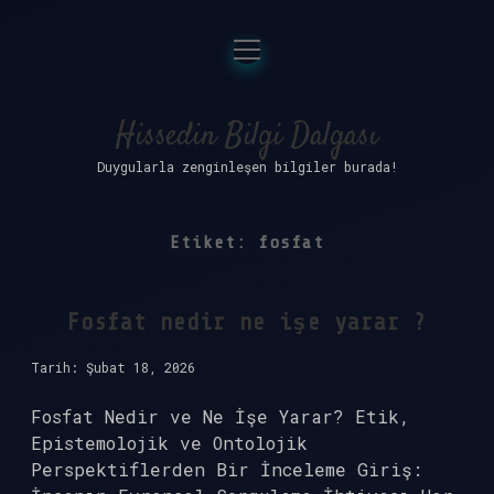
menüyü
Anasayfa
aç
Gizlilik Politikası
Hissedin Bilgi Dalgası
Duygularla zenginleşen bilgiler burada!
Yasal Uyarı
Hakkımızda
Etiket:
fosfat
Fosfat nedir ne işe yarar ?
Tarih: Şubat 18, 2026
Fosfat Nedir ve Ne İşe Yarar? Etik,
Epistemolojik ve Ontolojik
Perspektiflerden Bir İnceleme Giriş: