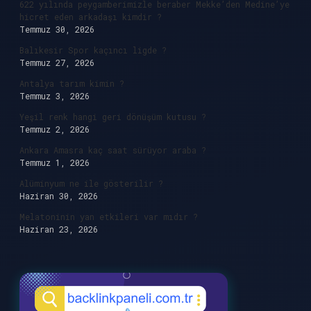
622 yılında peygamberimizle beraber Mekke’den Medine’ye
hicret eden arkadaşı kimdir ?
Temmuz 30, 2026
Balıkesir Spor kaçıncı ligde ?
Temmuz 27, 2026
Antalya tarım kimin ?
Temmuz 3, 2026
Yeşil renk hangi geri dönüşüm kutusu ?
Temmuz 2, 2026
Ankara Amasra kaç saat sürüyor araba ?
Temmuz 1, 2026
Alüminyum ne ile gösterilir ?
Haziran 30, 2026
Melatoninin yan etkileri var mıdır ?
Haziran 23, 2026