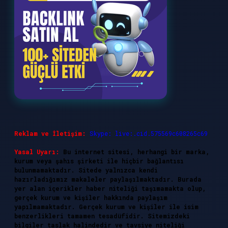
Reklam ve İletişim:
Skype: live:.cid.575569c608265c69
Yasal Uyarı:
Bu internet sitesi, herhangi bir marka,
kurum veya şahıs şirketi ile hiçbir bağlantısı
bulunmamaktadır. Sitede yalnızca kendi
hazırladığımız makaleler paylaşılmaktadır. Burada
yer alan içerikler haber niteliği taşımamakta olup,
gerçek kurum ve kişiler hakkında paylaşım
yapılmamaktadır. Gerçek kurum ve kişiler ile isim
benzerlikleri tamamen tesadüfidir. Sitemizdeki
bilgiler taslak halindedir ve tavsiye niteliği