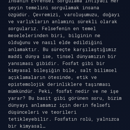
İnsanın Evrensel Sorgulama İhtiyacı Her
şeyin temelini sorgulamak insana
özgüdür. Çevremizi, varoluşumuzu, doğayı
ve varlıkların anlamını sürekli olarak
sorgularız. Felsefenin en temel
meselelerinden biri, bilginin ne
olduğunu ve nasıl elde edildiğini
anlamaktır. Bu süreçte karşılaştığımız
maddi dünya ise, tinsel dünyamızın bir
yansıması gibidir. Fosfat gibi bir
kimyasal bileşiğin bile, salt bilimsel
açıklamaların ötesinde, etik ve
epistemolojik derinliklere taşınması
mümkündür. Peki, fosfat nedir ve ne işe
yarar? Bu basit gibi görünen soru, bizim
dünyayı anlamamız için derin felsefi
düşünceleri ve teorileri
tetikleyebilir. Fosfatın rolü, yalnızca
bir kimyasal…