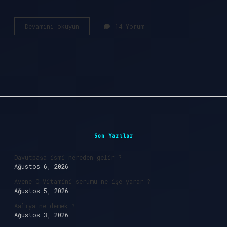
Fosfat
Devamını okuyun
14 Yorum
nedir
ne
işe
yarar
?
Sidebar
Son Yazılar
Davutpaşa ismi nereden gelir ?
Ağustos 6, 2026
Avene C Vitamini serumu ne işe yarar ?
Ağustos 5, 2026
Aaliya ne demek ?
Ağustos 3, 2026