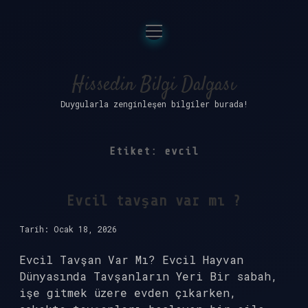
menüyü
Anasayfa
aç
Gizlilik Politikası
Hissedin Bilgi Dalgası
Duygularla zenginleşen bilgiler burada!
Yasal Uyarı
Hakkımızda
Etiket:
evcil
Evcil tavşan var mı ?
Tarih: Ocak 18, 2026
Evcil Tavşan Var Mı? Evcil Hayvan
Dünyasında Tavşanların Yeri Bir sabah,
işe gitmek üzere evden çıkarken,