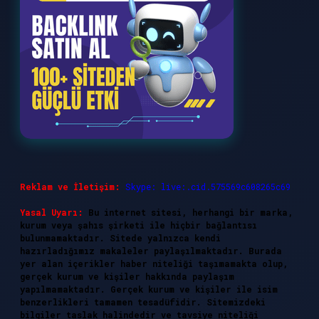
Reklam ve İletişim:
Skype: live:.cid.575569c608265c69
Yasal Uyarı:
Bu internet sitesi, herhangi bir marka,
kurum veya şahıs şirketi ile hiçbir bağlantısı
bulunmamaktadır. Sitede yalnızca kendi
hazırladığımız makaleler paylaşılmaktadır. Burada
yer alan içerikler haber niteliği taşımamakta olup,
gerçek kurum ve kişiler hakkında paylaşım
yapılmamaktadır. Gerçek kurum ve kişiler ile isim
benzerlikleri tamamen tesadüfidir. Sitemizdeki
bilgiler taslak halindedir ve tavsiye niteliği