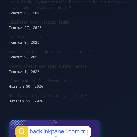
622 yılında peygamberimizle beraber Mekke’den Medine’ye
hicret eden arkadaşı kimdir ?
Temmuz 30, 2026
Balıkesir Spor kaçıncı ligde ?
Temmuz 27, 2026
Antalya tarım kimin ?
Temmuz 3, 2026
Yeşil renk hangi geri dönüşüm kutusu ?
Temmuz 2, 2026
Ankara Amasra kaç saat sürüyor araba ?
Temmuz 1, 2026
Alüminyum ne ile gösterilir ?
Haziran 30, 2026
Melatoninin yan etkileri var mıdır ?
Haziran 23, 2026