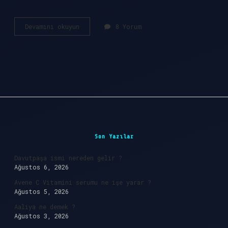
Evcil
Devamını okuyun
8 Yorum
tavşan
var
mı
?
Sidebar
Son Yazılar
Davutpaşa ismi nereden gelir ?
Ağustos 6, 2026
Avene C Vitamini serumu ne işe yarar ?
Ağustos 5, 2026
Aaliya ne demek ?
Ağustos 3, 2026