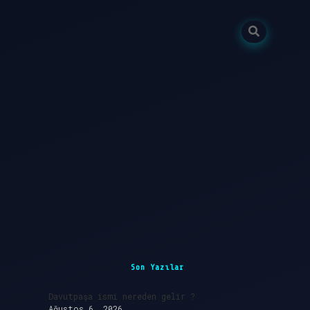
Sidebar
Son Yazılar
Davutpaşa ismi nereden gelir ?
Ağustos 6, 2026