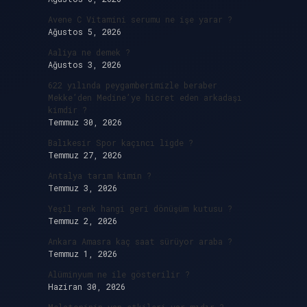
Avene C Vitamini serumu ne işe yarar ?
Ağustos 5, 2026
Aaliya ne demek ?
Ağustos 3, 2026
622 yılında peygamberimizle beraber
Mekke’den Medine’ye hicret eden arkadaşı
kimdir ?
Temmuz 30, 2026
Balıkesir Spor kaçıncı ligde ?
Temmuz 27, 2026
Antalya tarım kimin ?
Temmuz 3, 2026
Yeşil renk hangi geri dönüşüm kutusu ?
Temmuz 2, 2026
Ankara Amasra kaç saat sürüyor araba ?
Temmuz 1, 2026
Alüminyum ne ile gösterilir ?
Haziran 30, 2026