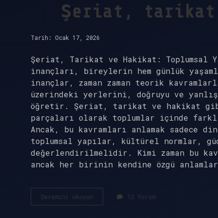
Şeriat, tarikat
Tarih: Ocak 17, 2026
Şeriat, Tarikat ve Hakikat: Toplumsal Y
inançları, bireylerin hem günlük yaşam
inançlar, zaman zaman teorik kavramlar
üzerindeki yerlerini, doğruyu ve yanlı
öğretir. Şeriat, tarikat ve hakikat gib
parçaları olarak toplumlar içinde farkl
Ancak, bu kavramları anlamak sadece din
toplumsal yapılar, kültürel normlar, gü
değerlendirilmelidir. Kimi zaman bu ka
ancak her birinin kendine özgü anlamla
Şeriat,
Devamını okuyun
12 Yorum
tarikat
ve