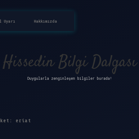
l Uyarı
Hakkımızda
Hissedin Bilgi Dalgası
Duygularla zenginleşen bilgiler burada!
iket:
eriat