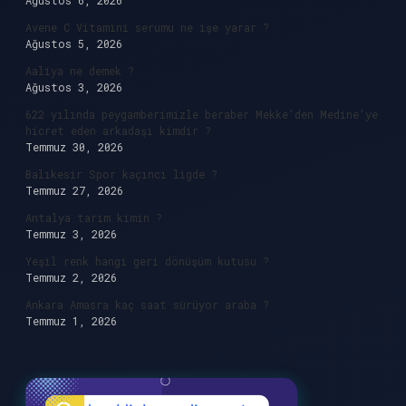
Ağustos 6, 2026
Avene C Vitamini serumu ne işe yarar ?
Ağustos 5, 2026
Aaliya ne demek ?
Ağustos 3, 2026
622 yılında peygamberimizle beraber Mekke’den Medine’ye
hicret eden arkadaşı kimdir ?
Temmuz 30, 2026
Balıkesir Spor kaçıncı ligde ?
Temmuz 27, 2026
Antalya tarım kimin ?
Temmuz 3, 2026
Yeşil renk hangi geri dönüşüm kutusu ?
Temmuz 2, 2026
Ankara Amasra kaç saat sürüyor araba ?
Temmuz 1, 2026