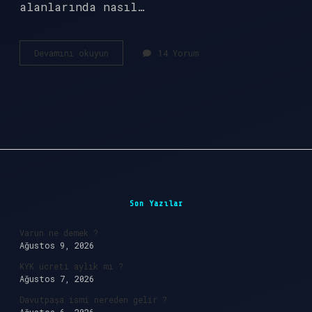
alanlarında nasıl…
Cevher
Devamını okuyun
14 Yorum
fiili
nedir
?
Sidebar
Son Yazılar
Varun ne demek ?
Ağustos 9, 2026
KYK ücreti aylık mı ?
Ağustos 7, 2026
Davutpaşa ismi nereden gelir ?