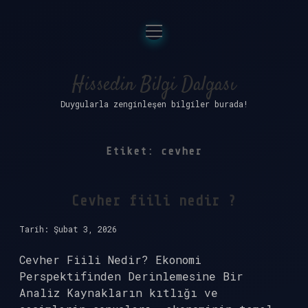
menüyü
Anasayfa
aç
Gizlilik Politikası
Hissedin Bilgi Dalgası
Duygularla zenginleşen bilgiler burada!
Yasal Uyarı
Hakkımızda
Etiket:
cevher
Cevher fiili nedir ?
Tarih: Şubat 3, 2026
Cevher Fiili Nedir? Ekonomi
Perspektifinden Derinlemesine Bir
Analiz Kaynakların kıtlığı ve