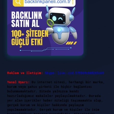
Reklam ve İletişim:
Skype: live:.cid.575569c608265c69
Yasal Uyarı:
Bu internet sitesi, herhangi bir marka,
kurum veya şahıs şirketi ile hiçbir bağlantısı
bulunmamaktadır. Sitede yalnızca kendi
hazırladığımız makaleler paylaşılmaktadır. Burada
yer alan içerikler haber niteliği taşımamakta olup,
gerçek kurum ve kişiler hakkında paylaşım
yapılmamaktadır. Gerçek kurum ve kişiler ile isim