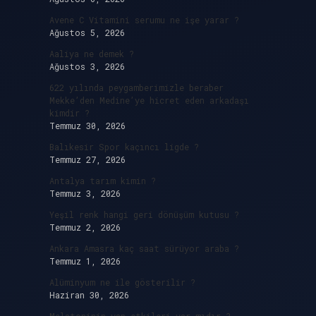
Avene C Vitamini serumu ne işe yarar ?
Ağustos 5, 2026
Aaliya ne demek ?
Ağustos 3, 2026
622 yılında peygamberimizle beraber
Mekke’den Medine’ye hicret eden arkadaşı
kimdir ?
Temmuz 30, 2026
Balıkesir Spor kaçıncı ligde ?
Temmuz 27, 2026
Antalya tarım kimin ?
Temmuz 3, 2026
Yeşil renk hangi geri dönüşüm kutusu ?
Temmuz 2, 2026
Ankara Amasra kaç saat sürüyor araba ?
Temmuz 1, 2026
Alüminyum ne ile gösterilir ?
Haziran 30, 2026