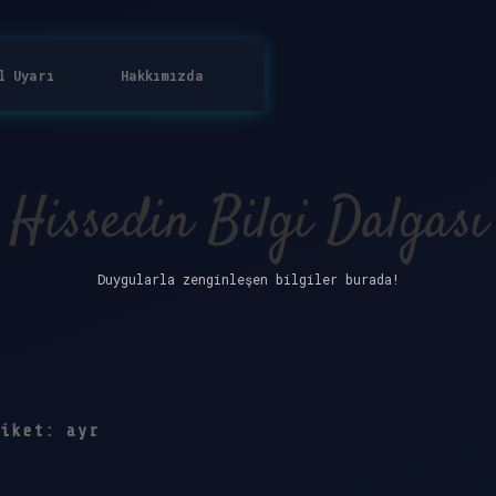
l Uyarı
Hakkımızda
Hissedin Bilgi Dalgası
Duygularla zenginleşen bilgiler burada!
tiket:
ayr