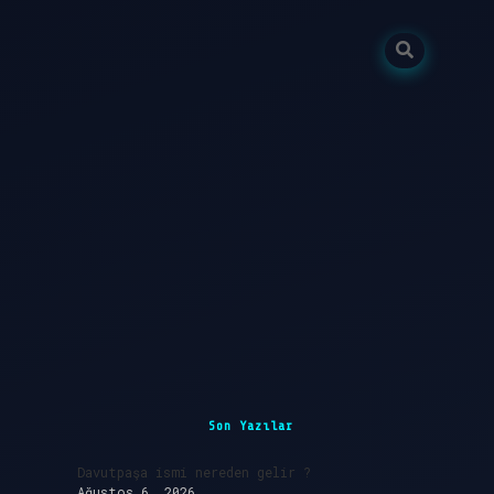
Sidebar
Son Yazılar
Davutpaşa ismi nereden gelir ?
Ağustos 6, 2026