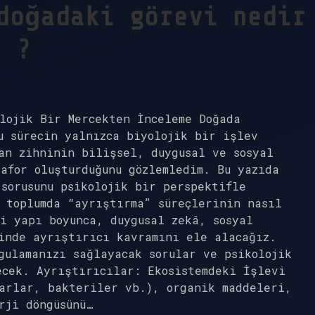
doğadaki görevi nedir
?
lojik Bir Mercekten İnceleme Doğada
u sürecin yalnızca biyolojik bir işlev
an zihninin bilişsel, duygusal ve sosyal
afor oluşturduğunu gözlemledim. Bu yazıda
sorusunu psikolojik bir perspektifle
 toplumda “ayrıştırma” süreçlerinin nasıl
i yapı boyunca, duygusal zekâ, sosyal
inde ayrıştırıcı kavramını ele alacağız.
gulamanızı sağlayacak sorular ve psikolojik
ecek. Ayrıştırıcılar: Ekosistemdeki İşlevi
tarlar, bakteriler vb.), organik maddeleri,
rji döngüsünü…