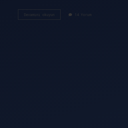
Ayrıştırıcıların
Devamını okuyun
14 Yorum
doğadaki
görevi
nedir
?