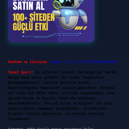
Reklam ve İletişim:
Skype: live:.cid.575569c608265c69
Yasal Uyarı:
Bu internet sitesi, herhangi bir marka,
kurum veya şahıs şirketi ile hiçbir bağlantısı
bulunmamaktadır. Sitede yalnızca kendi
hazırladığımız makaleler paylaşılmaktadır. Burada
yer alan içerikler haber niteliği taşımamakta olup,
gerçek kurum ve kişiler hakkında paylaşım
yapılmamaktadır. Gerçek kurum ve kişiler ile isim
benzerlikleri tamamen tesadüfidir. Sitemizdeki
bilgiler taslak halindedir ve tavsiye niteliği
taşımazlar.