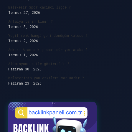
Balıkesir Spor kaçıncı ligde ?
Temmuz 27, 2026
Antalya tarım kimin ?
Temmuz 3, 2026
Yeşil renk hangi geri dönüşüm kutusu ?
Temmuz 2, 2026
Ankara Amasra kaç saat sürüyor araba ?
Temmuz 1, 2026
Alüminyum ne ile gösterilir ?
Haziran 30, 2026
Melatoninin yan etkileri var mıdır ?
Haziran 23, 2026