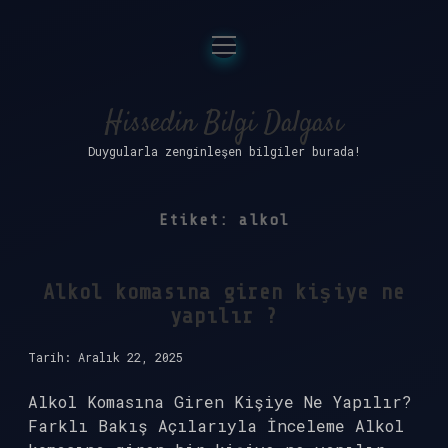
menüyü
Anasayfa
aç
Gizlilik Politikası
Hissedin Bilgi Dalgası
Duygularla zenginleşen bilgiler burada!
Yasal Uyarı
Hakkımızda
Etiket:
alkol
Alkol komasına giren kişiye ne
yapılır ?
Tarih: Aralık 22, 2025
Alkol Komasına Giren Kişiye Ne Yapılır?
Farklı Bakış Açılarıyla İnceleme Alkol